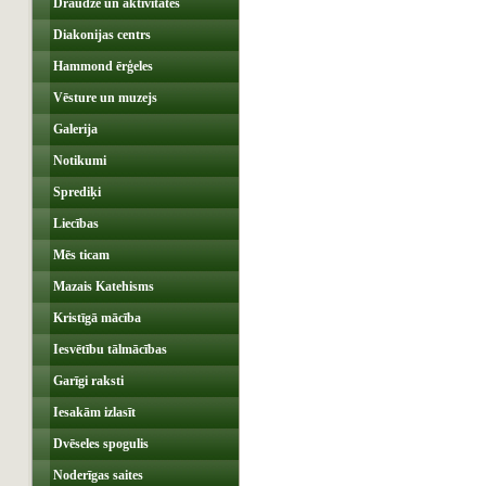
Draudze un aktivitātes
Diakonijas centrs
Hammond ērģeles
Vēsture un muzejs
Galerija
Notikumi
Sprediķi
Liecības
Mēs ticam
Mazais Katehisms
Kristīgā mācība
Iesvētību tālmācības
Garīgi raksti
Iesakām izlasīt
Dvēseles spogulis
Noderīgas saites