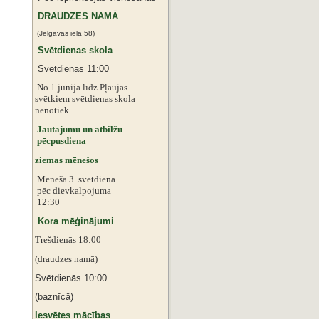
DRAUDZES NAMĀ
(Jelgavas ielā 58)
Svētdienas skola
Svētdienās 11:00
No 1.jūnija līdz Pļaujas
svētkiem
svētdienas skola
nenotiek
Jautājumu un atbilžu
pēcpusdiena
ziemas mēnešos
Mēneša 3. svētdienā
pēc dievkalpojuma
12:30
Kora mēģinājumi
Trešdienās 18:00
(draudzes namā)
Svētdienās 10:00
(baznīcā)
Iesvētes mācības