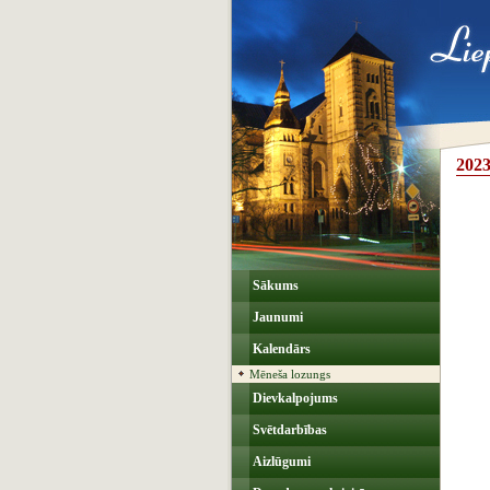
2023
Sākums
Jaunumi
Kalendārs
Mēneša lozungs
Dievkalpojums
Svētdarbības
Aizlūgumi