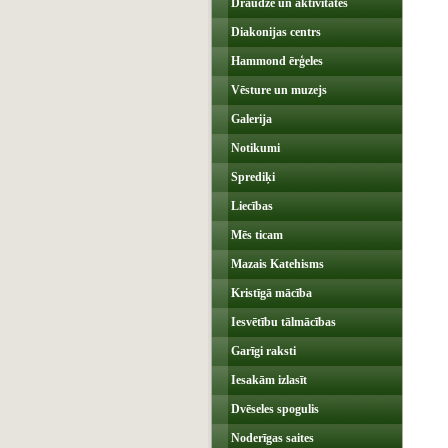
Draudze un aktivitātes
Diakonijas centrs
Hammond ērģeles
Vēsture un muzejs
Galerija
Notikumi
Sprediķi
Liecības
Mēs ticam
Mazais Katehisms
Kristīgā mācība
Iesvētību tālmācības
Garīgi raksti
Iesakām izlasīt
Dvēseles spogulis
Noderīgas saites