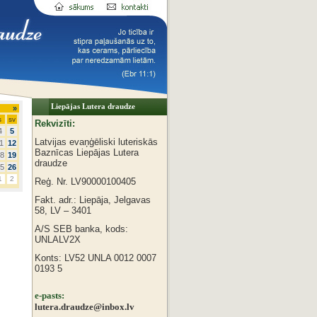
Liepājas Lutera draudze
»
s
sv
Rekvizīti:
4
5
Latvijas evaņģēliski luteriskās
1
12
Baznīcas
Liepājas Lutera
8
19
draudze
5
26
1
2
Reģ. Nr. LV90000100405
Fakt. adr.: Liepāja, Jelgavas
58, LV – 3401
A/S SEB banka, kods:
UNLALV2X
Konts: LV52 UNLA 0012 0007
0193 5
e-pasts:
lutera.draudze@inbox.lv