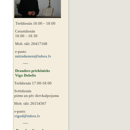
Trešdienās 16:00 – 18:00
Ceturtdienās
16:00 – 18:30
Mob. tālr. 26417168
e-pasts:
raitissheners@inbox.lv
~~~
Draudzes priekšnieks
Vigo Dobelis
Trešdienās 17:00-18:00
Svētdienās
pirms un pēc dievkalpojuma
Mob. tālr. 26154567
e-pasts:
vigod@inbox.
lv
~~~