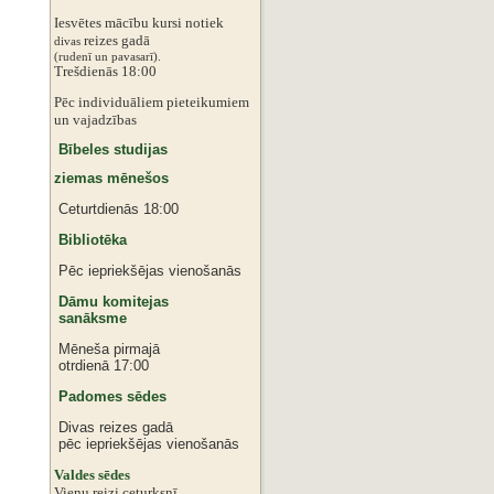
Iesvētes mācību kursi notiek
reizes gadā
divas
‌‌(rudenī un pavasarī).
Trešdienās 18:00
Pēc individuāliem pieteikumiem
‌un vajadzības
Bībeles studijas
ziemas mēnešos
Ceturtdienās 18:00
Bibliotēka
Pēc iepriekšējas vienošanās
Dāmu komitejas
sanāksme
Mēneša pirmajā
otrdienā 17:00
Padomes sēdes
Divas reizes gadā
pēc iepriekšējas vienošanās
‌Valdes sēdes
‌Vienu reizi ceturksnī