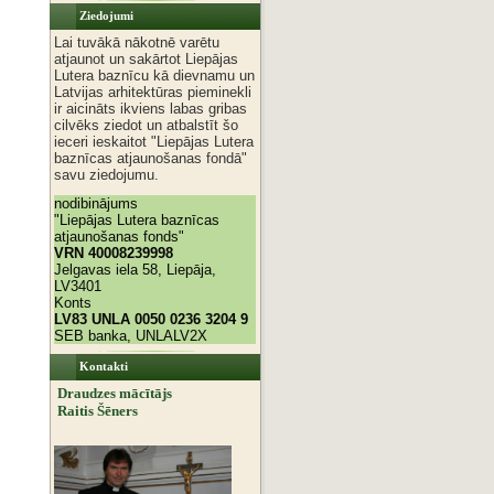
Ziedojumi
Lai tuvākā nākotnē varētu
atjaunot un sakārtot Liepājas
Lutera baznīcu kā dievnamu un
Latvijas arhitektūras pieminekli
ir aicināts ikviens labas gribas
cilvēks ziedot un atbalstīt šo
ieceri ieskaitot "Liepājas Lutera
baznīcas atjaunošanas fondā"
savu ziedojumu.
nodibinājums
"Liepājas Lutera baznīcas
atjaunošanas fonds"
VRN 40008239998
Jelgavas iela 58, Liepāja,
LV3401
Konts
LV83 UNLA 0050 0236 3204 9
SEB banka, UNLALV2X
Kontakti
Draudzes mācītājs
Raitis Šēners