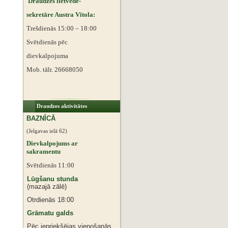
Draudzes lietvede-
sekretāre Austra Vītola:
Trešdienās 15:00 – 18:00
Svētdienās pēc
dievkalpojuma
Mob. tālr. 26668050
Draudzes aktivitātes
BAZNĪCĀ
(Jelgavas ielā 62)
Dievkalpojums ar
sakramentu
Svētdienās 11:00
Lūgšanu stunda
(mazajā zālē)
Otrdienās 18:00
Grāmatu galds
Pēc iepriekšējas vienošanās