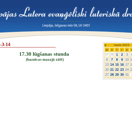
-3-14
«
marts 2023
pi
o
t
c
p
17.30 lūgšanas stunda
27
28
1
2
3
(baznīcas mazajā zālē)
6
7
8
9
10
1
13
14
15
16
17
1
20
21
22
23
24
2
27
28
29
30
31