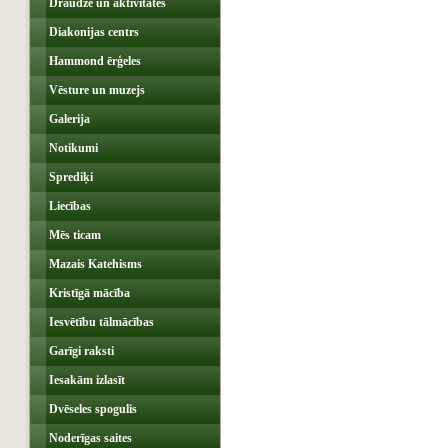
Draudze un aktivitātes
Diakonijas centrs
Hammond ērģeles
Vēsture un muzejs
Galerija
Notikumi
Sprediķi
Liecības
Mēs ticam
Mazais Katehisms
Kristīgā mācība
Iesvētību tālmācības
Garīgi raksti
Iesakām izlasīt
Dvēseles spogulis
Noderīgas saites