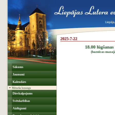
2025-7-22
18.00 lūgšanas
(baznīcas mazajā
Sākums
Jaunumi
Kalendārs
Mēneša lozungs
Dievkalpojums
Svētdarbības
Aizlūgumi