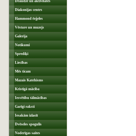
Draudze un aktivitātes
Diakonijas centrs
Hammond ērģeles
Vēsture un muzejs
Galerija
Notikumi
Sprediķi
Liecības
Mēs ticam
Mazais Katehisms
Kristīgā mācība
Iesvētību tālmācības
Garīgi raksti
Iesakām izlasīt
Dvēseles spogulis
Noderīgas saites