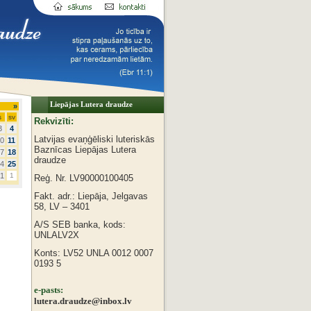
Liepājas Lutera draudze
»
s
sv
Rekvizīti:
3
4
Latvijas evaņģēliski luteriskās
0
11
Baznīcas
Liepājas Lutera
7
18
draudze
4
25
1
1
Reģ. Nr. LV90000100405
Fakt. adr.: Liepāja, Jelgavas
58, LV – 3401
A/S SEB banka, kods:
UNLALV2X
Konts: LV52 UNLA 0012 0007
0193 5
e-pasts:
lutera.draudze@inbox.lv