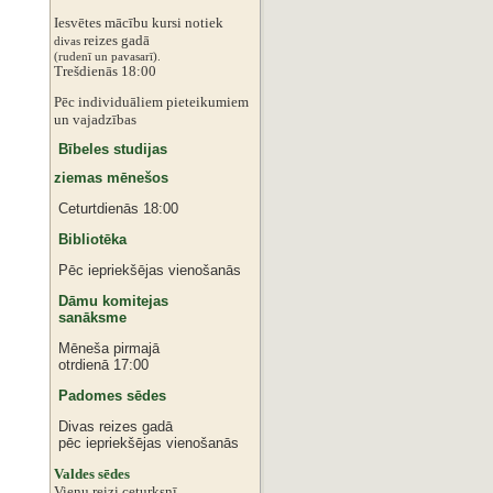
Iesvētes mācību kursi notiek
reizes gadā
divas
‌‌(rudenī un pavasarī).
Trešdienās 18:00
Pēc individuāliem pieteikumiem
‌un vajadzības
Bībeles studijas
ziemas mēnešos
Ceturtdienās 18:00
Bibliotēka
Pēc iepriekšējas vienošanās
Dāmu komitejas
sanāksme
Mēneša pirmajā
otrdienā 17:00
Padomes sēdes
Divas reizes gadā
pēc iepriekšējas vienošanās
‌Valdes sēdes
‌Vienu reizi ceturksnī