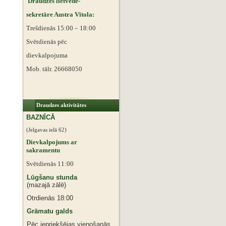
Draudzes lietvede-
sekretāre Austra Vītola:
Trešdienās 15:00 – 18:00
Svētdienās pēc
dievkalpojuma
Mob. tālr. 26668050
Draudzes aktivitātes
BAZNĪCĀ
(Jelgavas ielā 62)
Dievkalpojums ar
sakramentu
Svētdienās 11:00
Lūgšanu stunda
(mazajā zālē)
Otrdienās 18:00
Grāmatu galds
Pēc iepriekšējas vienošanās