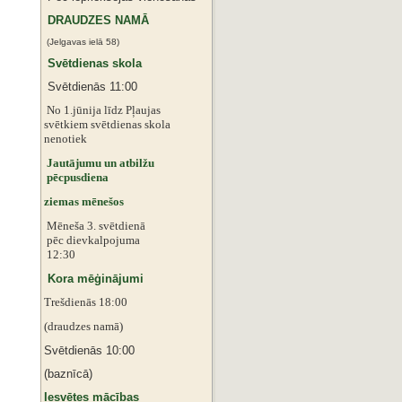
DRAUDZES NAMĀ
(Jelgavas ielā 58)
Svētdienas skola
Svētdienās 11:00
No 1.jūnija līdz Pļaujas
svētkiem
svētdienas skola
nenotiek
Jautājumu un atbilžu
pēcpusdiena
ziemas mēnešos
Mēneša 3. svētdienā
pēc dievkalpojuma
12:30
Kora mēģinājumi
Trešdienās 18:00
(draudzes namā)
Svētdienās 10:00
(baznīcā)
Iesvētes mācības