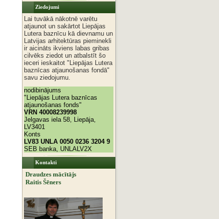
Ziedojumi
Lai tuvākā nākotnē varētu
atjaunot un sakārtot Liepājas
Lutera baznīcu kā dievnamu un
Latvijas arhitektūras pieminekli
ir aicināts ikviens labas gribas
cilvēks ziedot un atbalstīt šo
ieceri ieskaitot "Liepājas Lutera
baznīcas atjaunošanas fondā"
savu ziedojumu.
nodibinājums
"Liepājas Lutera baznīcas
atjaunošanas fonds"
VRN 40008239998
Jelgavas iela 58, Liepāja,
LV3401
Konts
LV83 UNLA 0050 0236 3204 9
SEB banka, UNLALV2X
Kontakti
Draudzes mācītājs
Raitis Šēners