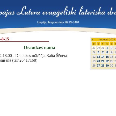
-8-15
«
augusts 2024
pi
o
t
c
p
Draudzes namā
29
30
31
1
2
5
6
7
8
9
1
0-18.00 - Draudzes mācītāja Raita Šēnera
12
13
14
15
16
1
emšana (tālr.26417168)
19
20
21
22
23
2
26
27
28
29
30
3