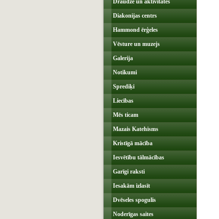
Draudze un aktivitātes
Diakonijas centrs
Hammond ērģeles
Vēsture un muzejs
Galerija
Notikumi
Sprediķi
Liecības
Mēs ticam
Mazais Katehisms
Kristīgā mācība
Iesvētību tālmācības
Garīgi raksti
Iesakām izlasīt
Dvēseles spogulis
Noderīgas saites