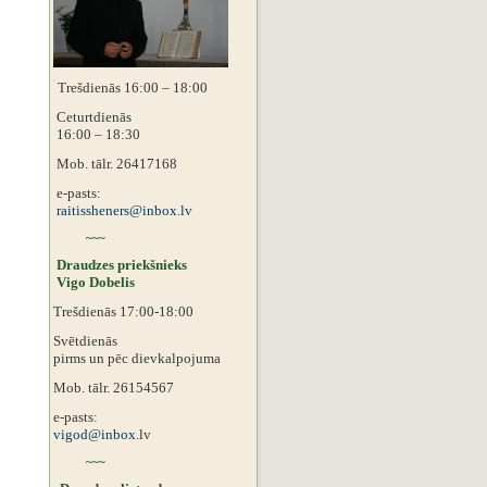
Trešdienās 16:00 – 18:00
Ceturtdienās
16:00 – 18:30
Mob. tālr. 26417168
e-pasts:
raitissheners@inbox.lv
~~~
Draudzes priekšnieks
Vigo Dobelis
Trešdienās 17:00-18:00
Svētdienās
pirms un pēc dievkalpojuma
Mob. tālr. 26154567
e-pasts:
vigod@inbox.
lv
~~~