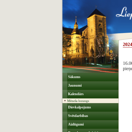
2024
16.0
pieņ
Sākums
Jaunumi
Kalendārs
Mēneša lozungs
Dievkalpojums
Svētdarbības
Aizlūgumi