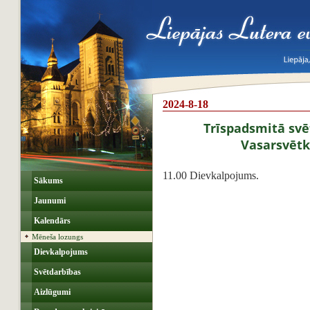
2024-8-18
Trīspadsmitā svē
Vasarsvēt
11.00 Dievkalpojums.
Sākums
Jaunumi
Kalendārs
Mēneša lozungs
Dievkalpojums
Svētdarbības
Aizlūgumi