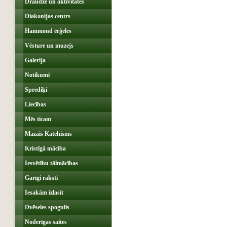
Draudze un aktivitātes
Diakonijas centrs
Hammond ērģeles
Vēsture un muzejs
Galerija
Notikumi
Sprediķi
Liecības
Mēs ticam
Mazais Katehisms
Kristīgā mācība
Iesvētību tālmācības
Garīgi raksti
Iesakām izlasīt
Dvēseles spogulis
Noderīgas saites