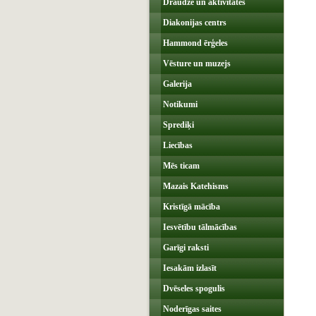
Draudze un aktivitātes
Diakonijas centrs
Hammond ērģeles
Vēsture un muzejs
Galerija
Notikumi
Sprediķi
Liecības
Mēs ticam
Mazais Katehisms
Kristīgā mācība
Iesvētību tālmācības
Garīgi raksti
Iesakām izlasīt
Dvēseles spogulis
Noderīgas saites