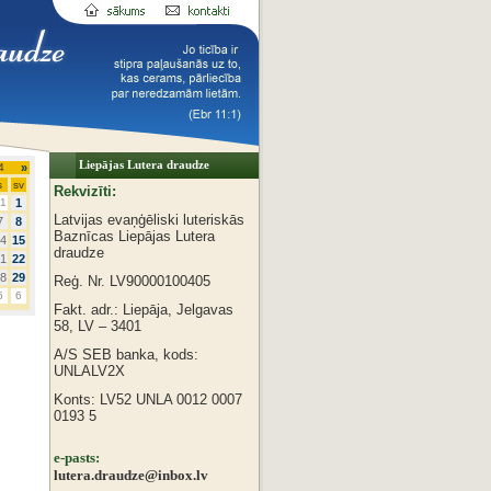
Liepājas Lutera draudze
4
»
s
sv
Rekvizīti:
1
1
Latvijas evaņģēliski luteriskās
7
8
Baznīcas
Liepājas Lutera
4
15
draudze
1
22
8
29
Reģ. Nr. LV90000100405
5
6
Fakt. adr.: Liepāja, Jelgavas
58, LV – 3401
A/S SEB banka, kods:
UNLALV2X
Konts: LV52 UNLA 0012 0007
0193 5
e-pasts:
lutera.draudze@inbox.lv