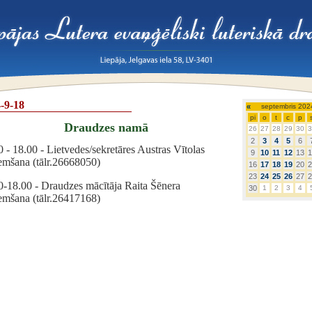
-9-18
«
septembris 202
pi
o
t
c
p
Draudzes namā
26
27
28
29
30
3
2
3
4
5
6
 - 18.00 - Lietvedes/sekretāres Austras Vītolas
9
10
11
12
13
1
emšana (tālr.26668050)
16
17
18
19
20
2
23
24
25
26
27
2
0-18.00 - Draudzes mācītāja Raita Šēnera
30
1
2
3
4
emšana (tālr.26417168)