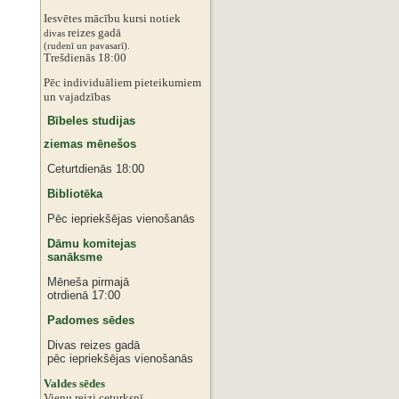
Iesvētes mācību kursi notiek
reizes gadā
divas
‌‌(rudenī un pavasarī).
Trešdienās 18:00
Pēc individuāliem pieteikumiem
‌un vajadzības
Bībeles studijas
ziemas mēnešos
Ceturtdienās 18:00
Bibliotēka
Pēc iepriekšējas vienošanās
Dāmu komitejas
sanāksme
Mēneša pirmajā
otrdienā 17:00
Padomes sēdes
Divas reizes gadā
pēc iepriekšējas vienošanās
‌Valdes sēdes
‌Vienu reizi ceturksnī