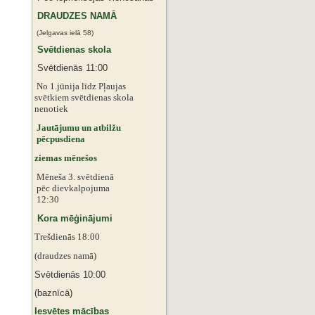
DRAUDZES NAMĀ
(Jelgavas ielā 58)
Svētdienas skola
Svētdienās 11:00
No 1.jūnija līdz Pļaujas
svētkiem
svētdienas skola
nenotiek
Jautājumu un atbilžu
pēcpusdiena
ziemas mēnešos
Mēneša 3. svētdienā
pēc dievkalpojuma
12:30
Kora mēģinājumi
Trešdienās 18:00
(draudzes namā)
Svētdienās 10:00
(baznīcā)
Iesvētes mācības