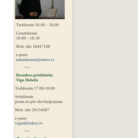
Trešdienās 16:00 – 18:00
Ceturtdienās
16:00 – 18:30
Mob. tālr. 26417168
e-pasts:
raitissheners@inbox.lv
~~~
Draudzes priekšnieks
Vigo Dobelis
Trešdienās 17:00-18:00
Svētdienās
pirms un pēc dievkalpojuma
Mob. tālr. 26154567
e-pasts:
vigod@inbox.
lv
~~~