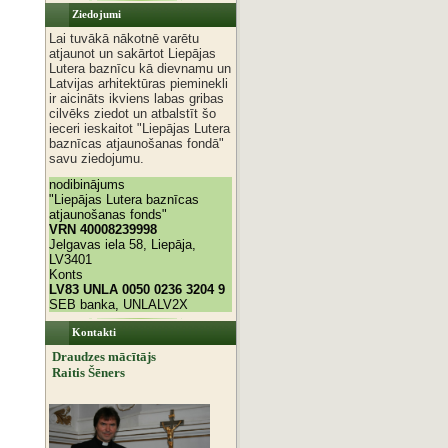
Ziedojumi
Lai tuvākā nākotnē varētu
atjaunot un sakārtot Liepājas
Lutera baznīcu kā dievnamu un
Latvijas arhitektūras pieminekli
ir aicināts ikviens labas gribas
cilvēks ziedot un atbalstīt šo
ieceri ieskaitot "Liepājas Lutera
baznīcas atjaunošanas fondā"
savu ziedojumu.
nodibinājums
"Liepājas Lutera baznīcas
atjaunošanas fonds"
VRN 40008239998
Jelgavas iela 58, Liepāja,
LV3401
Konts
LV83 UNLA 0050 0236 3204 9
SEB banka, UNLALV2X
Kontakti
Draudzes mācītājs
Raitis Šēners