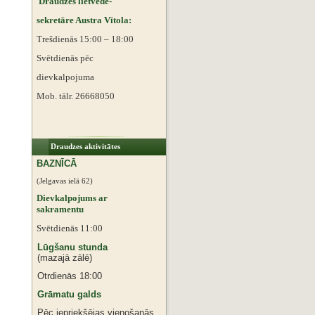
Draudzes lietvede-
sekretāre Austra Vītola:
Trešdienās 15:00 – 18:00
Svētdienās pēc
dievkalpojuma
Mob. tālr. 26668050
Draudzes aktivitātes
BAZNĪCĀ
(Jelgavas ielā 62)
Dievkalpojums ar
sakramentu
Svētdienās 11:00
Lūgšanu stunda
(mazajā zālē)
Otrdienās 18:00
Grāmatu galds
Pēc iepriekšējas vienošanās