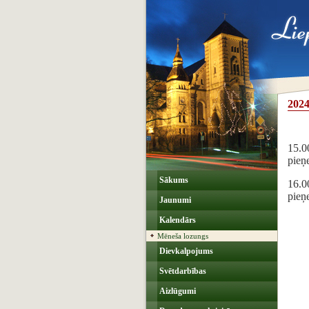
2024
15.00
pieņ
Sākums
16.0
pieņ
Jaunumi
Kalendārs
Mēneša lozungs
Dievkalpojums
Svētdarbības
Aizlūgumi