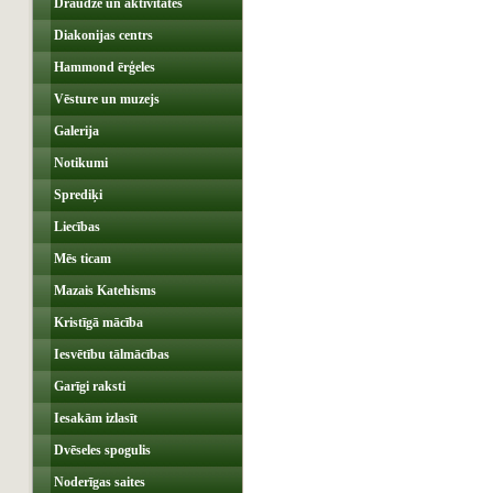
Draudze un aktivitātes
Diakonijas centrs
Hammond ērģeles
Vēsture un muzejs
Galerija
Notikumi
Sprediķi
Liecības
Mēs ticam
Mazais Katehisms
Kristīgā mācība
Iesvētību tālmācības
Garīgi raksti
Iesakām izlasīt
Dvēseles spogulis
Noderīgas saites