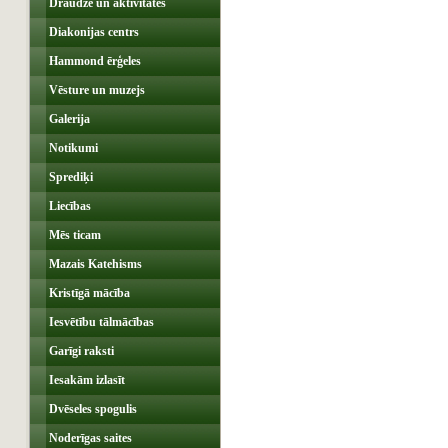
Draudze un aktivitātes
Diakonijas centrs
Hammond ērģeles
Vēsture un muzejs
Galerija
Notikumi
Sprediķi
Liecības
Mēs ticam
Mazais Katehisms
Kristīgā mācība
Iesvētību tālmācības
Garīgi raksti
Iesakām izlasīt
Dvēseles spogulis
Noderīgas saites