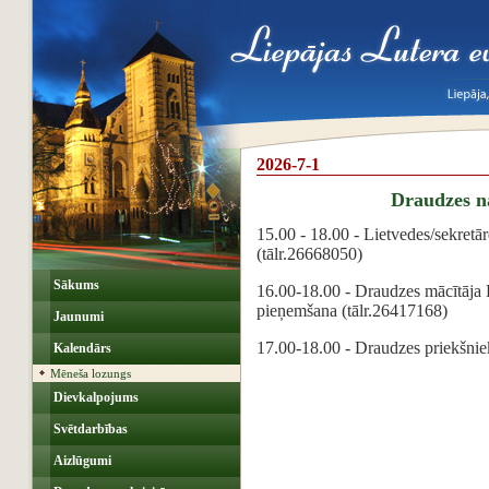
2026-7-1
Draudzes 
15.00 - 18.00 - Lietvedes/sekret
(tālr.26668050)
Sākums
16.00-18.00 - Draudzes mācītāja 
pieņemšana (tālr.26417168)
Jaunumi
17.00-18.00 - Draudzes priekšni
Kalendārs
Mēneša lozungs
Dievkalpojums
Svētdarbības
Aizlūgumi