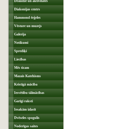
Draudze un aktivitātes
Diakonijas centrs
Hammond ērģeles
Vēsture un muzejs
Galerija
Notikumi
Sprediķi
Liecības
Mēs ticam
Mazais Katehisms
Kristīgā mācība
Iesvētību tālmācības
Garīgi raksti
Iesakām izlasīt
Dvēseles spogulis
Noderīgas saites