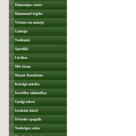
Diakonijas centrs
Hammond ērģeles
Vēsture un muzejs
Galerija
Notikumi
Sprediķi
Liecības
Mēs ticam
Mazais Katehisms
Kristīgā mācība
Iesvētību tālmācības
Garīgi raksti
Iesakām izlasīt
Dvēseles spogulis
Noderīgas saites