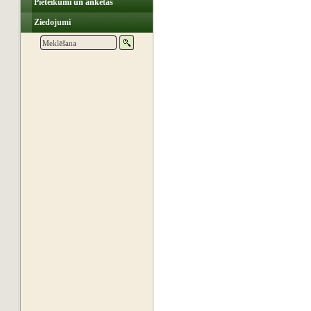
Pieteikumi un anketas
Ziedojumi