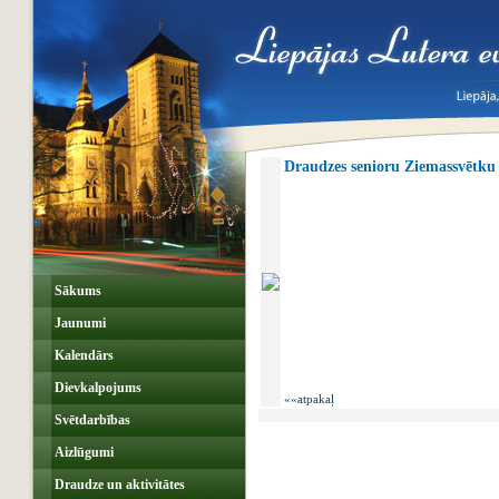
Draudzes senioru Ziemassvētku
Sākums
Jaunumi
Kalendārs
Dievkalpojums
««atpakaļ
Svētdarbības
Aizlūgumi
Draudze un aktivitātes