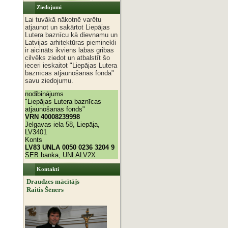
Ziedojumi
Lai tuvākā nākotnē varētu
atjaunot un sakārtot Liepājas
Lutera baznīcu kā dievnamu un
Latvijas arhitektūras pieminekli
ir aicināts ikviens labas gribas
cilvēks ziedot un atbalstīt šo
ieceri ieskaitot "Liepājas Lutera
baznīcas atjaunošanas fondā"
savu ziedojumu.
nodibinājums
"Liepājas Lutera baznīcas
atjaunošanas fonds"
VRN 40008239998
Jelgavas iela 58, Liepāja,
LV3401
Konts
LV83 UNLA 0050 0236 3204 9
SEB banka, UNLALV2X
Kontakti
Draudzes mācītājs
Raitis Šēners