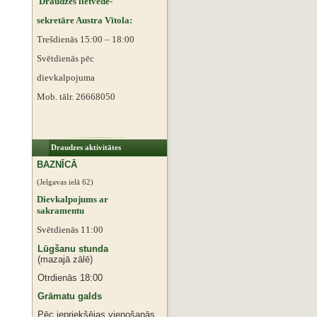
Draudzes lietvede-
sekretāre Austra Vītola:
Trešdienās 15:00 – 18:00
Svētdienās pēc
dievkalpojuma
Mob. tālr. 26668050
Draudzes aktivitātes
BAZNĪCĀ
(Jelgavas ielā 62)
Dievkalpojums ar
sakramentu
Svētdienās 11:00
Lūgšanu stunda
(mazajā zālē)
Otrdienās 18:00
Grāmatu galds
Pēc iepriekšējas vienošanās