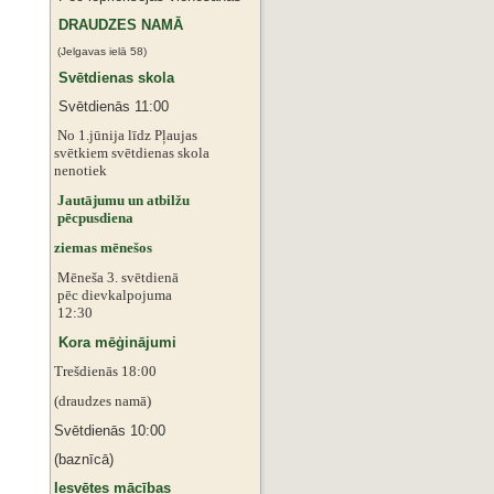
DRAUDZES NAMĀ
(Jelgavas ielā 58)
Svētdienas skola
Svētdienās 11:00
No 1.jūnija līdz Pļaujas
svētkiem
svētdienas skola
nenotiek
Jautājumu un atbilžu
pēcpusdiena
ziemas mēnešos
Mēneša 3. svētdienā
pēc dievkalpojuma
12:30
Kora mēģinājumi
Trešdienās 18:00
(draudzes namā)
Svētdienās 10:00
(baznīcā)
Iesvētes mācības