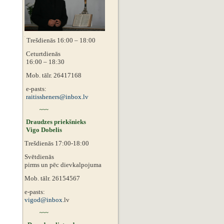
Trešdienās 16:00 – 18:00
Ceturtdienās
16:00 – 18:30
Mob. tālr. 26417168
e-pasts:
raitissheners@inbox.lv
~~~
Draudzes priekšnieks
Vigo Dobelis
Trešdienās 17:00-18:00
Svētdienās
pirms un pēc dievkalpojuma
Mob. tālr. 26154567
e-pasts:
vigod@inbox.
lv
~~~