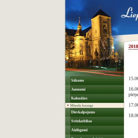
2018
15.0
Sākums
16.00
Jaunumi
pieņ
Kalendārs
17.0
Mēneša lozungs
Dievkalpojums
18.0
Svētdarbības
Aizlūgumi