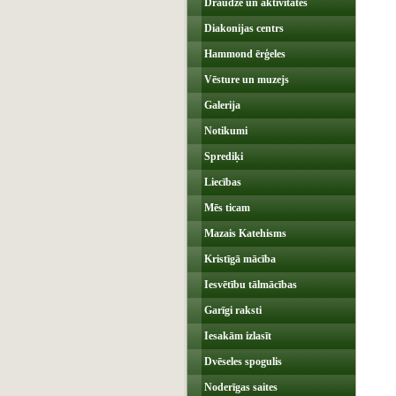
Draudze un aktivitātes
Diakonijas centrs
Hammond ērģeles
Vēsture un muzejs
Galerija
Notikumi
Sprediķi
Liecības
Mēs ticam
Mazais Katehisms
Kristīgā mācība
Iesvētību tālmācības
Garīgi raksti
Iesakām izlasīt
Dvēseles spogulis
Noderīgas saites