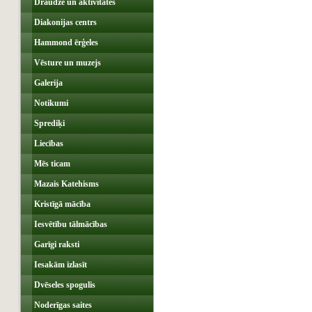
Draudze un aktivitātes
Diakonijas centrs
Hammond ērģeles
Vēsture un muzejs
Galerija
Notikumi
Sprediķi
Liecības
Mēs ticam
Mazais Katehisms
Kristīgā mācība
Iesvētību tālmācības
Garīgi raksti
Iesakām izlasīt
Dvēseles spogulis
Noderīgas saites