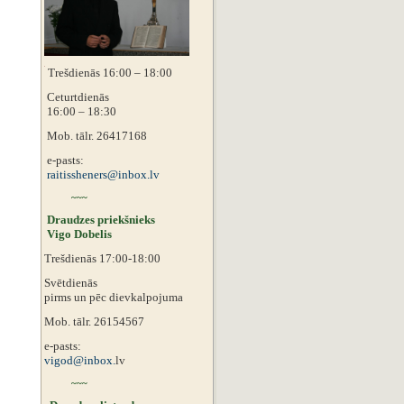
Trešdienās 16:00 – 18:00
Ceturtdienās
16:00 – 18:30
Mob. tālr. 26417168
e-pasts:
raitissheners@inbox.lv
~~~
Draudzes priekšnieks
Vigo Dobelis
Trešdienās 17:00-18:00
Svētdienās
pirms un pēc dievkalpojuma
Mob. tālr. 26154567
e-pasts:
vigod@inbox.
lv
~~~