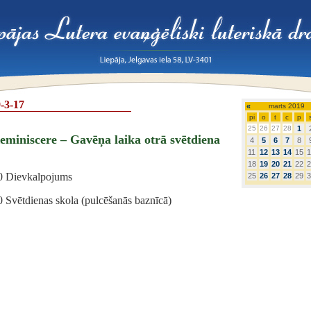
-3-17
«
marts 2019
pi
o
t
c
p
25
26
27
28
1
eminiscere – Gavēņa laika otrā svētdiena
4
5
6
7
8
11
12
13
14
15
1
18
19
20
21
22
2
0 Dievkalpojums
25
26
27
28
29
3
0 Svētdienas skola (pulcēšanās baznīcā)