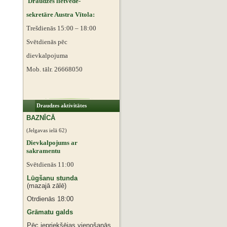
Draudzes lietvede-
sekretāre Austra Vītola:
Trešdienās 15:00 – 18:00
Svētdienās pēc
dievkalpojuma
Mob. tālr. 26668050
Draudzes aktivitātes
BAZNĪCĀ
(Jelgavas ielā 62)
Dievkalpojums ar
sakramentu
Svētdienās 11:00
Lūgšanu stunda
(mazajā zālē)
Otrdienās 18:00
Grāmatu galds
Pēc iepriekšējas vienošanās