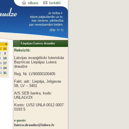
Liepājas Lutera draudze
»
s
sv
Rekvizīti:
2
3
Latvijas evaņģēliski luteriskās
9
10
Baznīcas
Liepājas Lutera
6
17
draudze
3
24
0
31
Reģ. Nr. LV90000100405
Fakt. adr.: Liepāja, Jelgavas
58, LV – 3401
A/S SEB banka, kods:
UNLALV2X
Konts: LV52 UNLA 0012 0007
0193 5
e-pasts:
lutera.draudze@inbox.lv