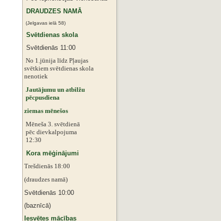
DRAUDZES NAMĀ
(Jelgavas ielā 58)
Svētdienas skola
Svētdienās 11:00
No 1.jūnija līdz Pļaujas
svētkiem
svētdienas skola
nenotiek
Jautājumu un atbilžu
pēcpusdiena
ziemas mēnešos
Mēneša 3. svētdienā
pēc dievkalpojuma
12:30
Kora mēģinājumi
Trešdienās 18:00
(draudzes namā)
Svētdienās 10:00
(baznīcā)
Iesvētes mācības