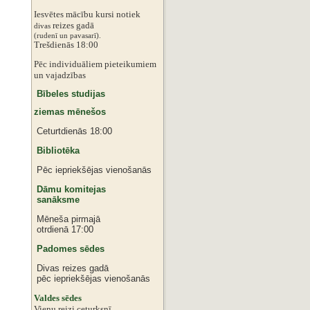
Iesvētes mācību kursi notiek
reizes gadā
divas
‌‌(rudenī un pavasarī).
Trešdienās 18:00
Pēc individuāliem pieteikumiem
‌un vajadzības
Bībeles studijas
ziemas mēnešos
Ceturtdienās 18:00
Bibliotēka
Pēc iepriekšējas vienošanās
Dāmu komitejas
sanāksme
Mēneša pirmajā
otrdienā 17:00
Padomes sēdes
Divas reizes gadā
pēc iepriekšējas vienošanās
‌Valdes sēdes
‌Vienu reizi ceturksnī