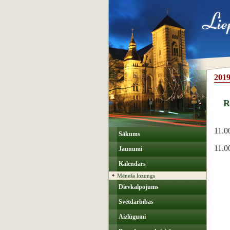
2019
R
11.0
Sākums
11.0
Jaunumi
Kalendārs
Mēneša lozungs
Dievkalpojums
Svētdarbības
Aizlūgumi