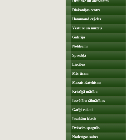
Draudze un aktivitātes
Diakonijas centrs
Hammond ērģeles
Vēsture un muzejs
Galerija
Notikumi
Sprediķi
Liecības
Mēs ticam
Mazais Katehisms
Kristīgā mācība
Iesvētību tālmācības
Garīgi raksti
Iesakām izlasīt
Dvēseles spogulis
Noderīgas saites