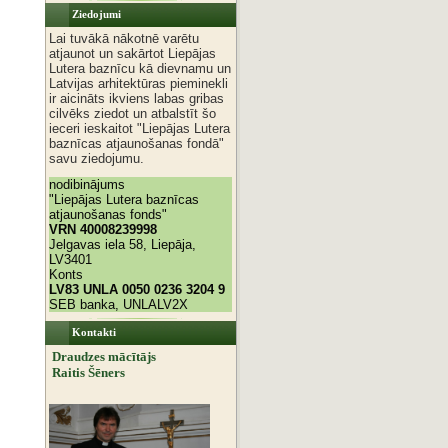
Ziedojumi
Lai tuvākā nākotnē varētu
atjaunot un sakārtot Liepājas
Lutera baznīcu kā dievnamu un
Latvijas arhitektūras pieminekli
ir aicināts ikviens labas gribas
cilvēks ziedot un atbalstīt šo
ieceri ieskaitot "Liepājas Lutera
baznīcas atjaunošanas fondā"
savu ziedojumu.
nodibinājums
"Liepājas Lutera baznīcas
atjaunošanas fonds"
VRN 40008239998
Jelgavas iela 58, Liepāja,
LV3401
Konts
LV83 UNLA 0050 0236 3204 9
SEB banka, UNLALV2X
Kontakti
Draudzes mācītājs
Raitis Šēners