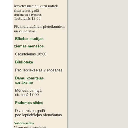
Iesvētes mācību kursi notiek
reizes gadā
divas
‌‌(rudenī un pavasarī).
Trešdienās 18:00
Pēc individuāliem pieteikumiem
‌un vajadzības
Bībeles studijas
ziemas mēnešos
Ceturtdienās 18:00
Bibliotēka
Pēc iepriekšējas vienošanās
Dāmu komitejas
sanāksme
Mēneša pirmajā
otrdienā 17:00
Padomes sēdes
Divas reizes gadā
pēc iepriekšējas vienošanās
‌Valdes sēdes
‌Vienu reizi ceturksnī