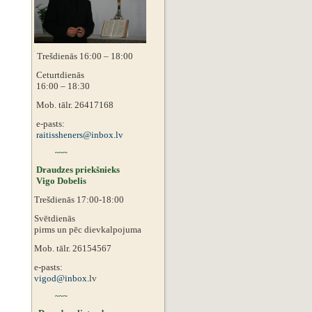
Trešdienās 16:00 – 18:00
Ceturtdienās
16:00 – 18:30
Mob. tālr. 26417168
e-pasts:
raitissheners@inbox.lv
~~~
Draudzes priekšnieks
Vigo Dobelis
Trešdienās 17:00-18:00
Svētdienās
pirms un pēc dievkalpojuma
Mob. tālr. 26154567
e-pasts:
vigod@inbox.
lv
~~~