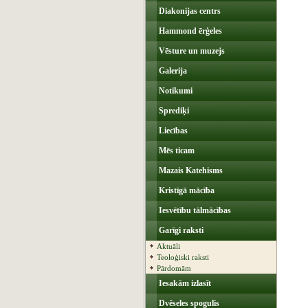
Diakonijas centrs
Hammond ērģeles
Vēsture un muzejs
Galerija
Notikumi
Sprediķi
Liecības
Mēs ticam
Mazais Katehisms
Kristīgā mācība
Iesvētību tālmācības
Garīgi raksti
Aktuāli
Teoloģiski raksti
Pārdomām
Iesakām izlasīt
Dvēseles spogulis