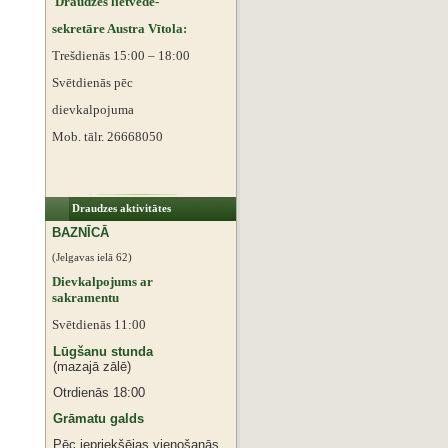
Draudzes lietvede-
sekretāre Austra Vītola:
Trešdienās 15:00 – 18:00
Svētdienās pēc
dievkalpojuma
Mob. tālr. 26668050
Draudzes aktivitātes
BAZNĪCĀ
(Jelgavas ielā 62)
Dievkalpojums ar
sakramentu
Svētdienās 11:00
Lūgšanu stunda
(mazajā zālē)
Otrdienās 18:00
Grāmatu galds
Pēc iepriekšējas vienošanās