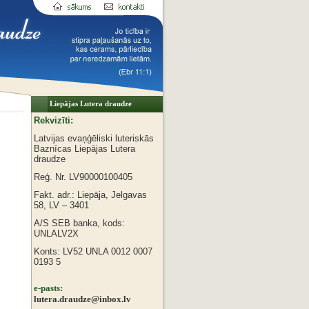
Liepājas Lutera draudze
Rekvizīti:
Latvijas evaņģēliski luteriskās
Baznīcas
Liepājas Lutera
draudze
Reģ. Nr. LV90000100405
Fakt. adr.: Liepāja, Jelgavas
58, LV – 3401
A/S SEB banka, kods:
UNLALV2X
Konts: LV52 UNLA 0012 0007
0193 5
e-pasts:
lutera.draudze@inbox.lv