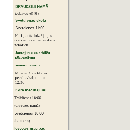
DRAUDZES NAMĀ
(Jelgavas ielā 58)
Svētdienas skola
Svētdienās 11:00
No 1.jūnija līdz Pļaujas
svētkiem
svētdienas skola
nenotiek
Jautājumu un atbilžu
pēcpusdiena
ziemas mēnešos
Mēneša 3. svētdienā
pēc dievkalpojuma
12:30
Kora mēģinājumi
Trešdienās 18:00
(draudzes namā)
Svētdienās 10:00
(baznīcā)
Iesvētes mācības