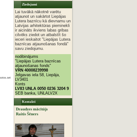
Ziedojumi
Lai tuvākā nākotnē varētu
atjaunot un sakārtot Liepājas
Lutera baznīcu kā dievnamu un
Latvijas arhitektūras pieminekli
ir aicināts ikviens labas gribas
cilvēks ziedot un atbalstīt šo
ieceri ieskaitot "Liepājas Lutera
baznīcas atjaunošanas fondā"
savu ziedojumu.
nodibinājums
"Liepājas Lutera baznīcas
atjaunošanas fonds"
VRN 40008239998
Jelgavas iela 58, Liepāja,
hotos.net
LV3401
Konts
LV83 UNLA 0050 0236 3204 9
SEB banka, UNLALV2X
Kontakti
Draudzes mācītājs
Raitis Šēners