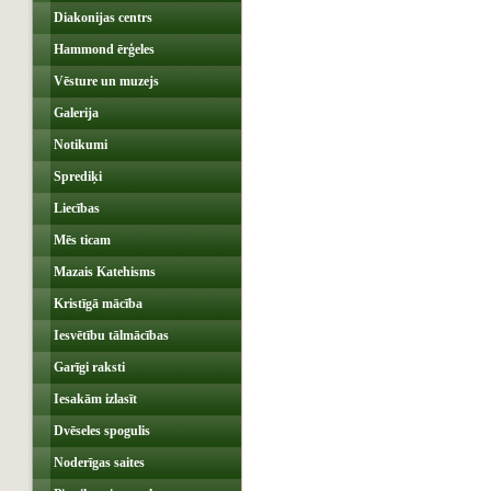
Diakonijas centrs
Hammond ērģeles
Vēsture un muzejs
Galerija
Notikumi
Sprediķi
Liecības
Mēs ticam
Mazais Katehisms
Kristīgā mācība
Iesvētību tālmācības
Garīgi raksti
Iesakām izlasīt
Dvēseles spogulis
Noderīgas saites