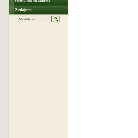
Pieteikumi un anketas
Ziedojumi