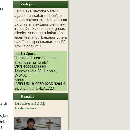
Ziedojumi
du
Lai tuvākā nākotnē varētu
atjaunot un sakārtot Liepājas
Lutera baznīcu kā dievnamu un
Latvijas arhitektūras pieminekli
ir aicināts ikviens labas gribas
cilvēks ziedot un atbalstīt šo
ieceri ieskaitot "Liepājas Lutera
baznīcas atjaunošanas fondā"
savu ziedojumu.
nodibinājums
"Liepājas Lutera baznīcas
atjaunošanas fonds"
VRN 40008239998
Jelgavas iela 58, Liepāja,
LV3401
Konts
LV83 UNLA 0050 0236 3204 9
SEB banka, UNLALV2X
Kontakti
ārdi
Draudzes mācītājs
Raitis Šēners
s,ko
ielais
kā