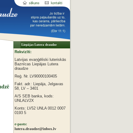
Liepājas Lutera draudze
Rekvizīti:
Latvijas evaņģēliski luteriskās
Baznīcas
Liepājas Lutera
draudze
Reģ. Nr. LV90000100405
Fakt. adr.: Liepāja, Jelgavas
udzē
58, LV – 3401
A/S SEB banka, kods:
UNLALV2X
Konts: LV52 UNLA 0012 0007
0193 5
e-pasts:
lutera.draudze@inbox.lv