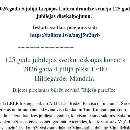
026.gada 5.jūlijā Liepājas Lutera draudze svinēja 125 ga
jubilejas dievkalpojumu.
Ieskats svētkos pieejams šeit:
https://failiem.lv/u/anyj5w2uyb
~~~~~~~~~~~~~~~
‌‌
1‌‌25 gadu jubilejas svētku ieskaņas koncers
‌2026.gada 4.jūlijā plkst.17:00
Hildegarde. Mandala.
Biļetes pieejamas biļešu servisā "Biļešu paradīze"
ada LELB lozungs nāk no Atkl.21:5 "Redzi, Es visu daru jaunu". Šie v
iederas un brīnumaini atdzīvina visu ko darām Tam Kungam par godu.
adu Lutera draudzes jubileja atgādina, ka visam ir savs sākums. Sākum
s pieminēt, atcerēties, svinēt, godināt. Atcerēties, ka aiz visa stāv Viņš, l
ājs, apzināties, ka mēs visi esam daļa no Viņa darba, daļa no Viņa lielis