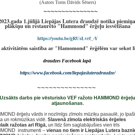
(Autors Toms Dāvids Šēners)
~~~~~~~~~~~~~~~
2023.gada 1.jūlijā Liepājas Lutera draudzē notika piemiņ
plākšņu un restaurēto "Hammond" ērģeļu iesvētīšana
https://youtu.be/gRUsLvrf_-Y
 aktivitātēm saistība ar "Hamomond" ērģēlēm var sekot l
draudzes Facebook lapā
https://www.facebook.com/liepajasluteradraudze/
~~~~~~~~~~~~~~~
Uzsākts darbs pie vēsturisko VEF ražoto HAMMOND ērģeļ
atjaunošanas.
OND ērģeļu vārds ir nozīmīgs zīmols mūziķu pasaulē, jo īpaš
a un rokmūzikas vidē.
Slavenā
zīmola elektriskās ērģeles
laik ražotas arī Rīgā,
un līdz šim saglabājušies vien trīs
MMOND
instrumenti –
vienas no tiem ir Liepājas Lutera baznī