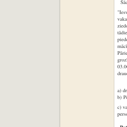
Šāda
"Ies
vaka
zied
tādi
pied
mācī
Pāri
groz
03.0
drau
a) d
b) P
c) v
pers