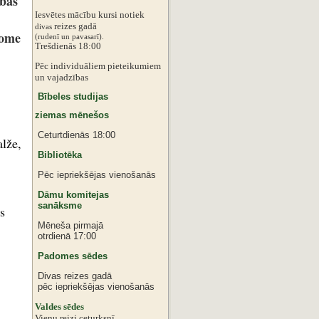
ības
Iesvētes mācību kursi notiek
reizes gadā
divas
dome
‌‌(rudenī un pavasarī).
Trešdienās 18:00
Pēc individuāliem pieteikumiem
‌un vajadzības
Bībeles studijas
ziemas mēnešos
Ceturtdienās 18:00
alže,
Bibliotēka
.
Pēc iepriekšējas vienošanās
Dāmu komitejas
sanāksme
s
Mēneša pirmajā
otrdienā 17:00
Padomes sēdes
Divas reizes gadā
pēc iepriekšējas vienošanās
‌Valdes sēdes
‌Vienu reizi ceturksnī