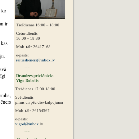
, ko
n ir
Trešdienās 16:00 – 18:00
Ceturtdienās
16:00 – 18:30
 kas
Mob. tālr. 26417168
e-pasts:
āju.
raitissheners@inbox.lv
savā
~~~
īgi
Draudzes priekšnieks
Vigo Dobelis
Trešdienās 17:00-18:00
snībā,
Svētdienās
Šēners
pirms un pēc dievkalpojuma
Mob. tālr. 26154567
e-pasts:
vigod@inbox.
lv
~~~