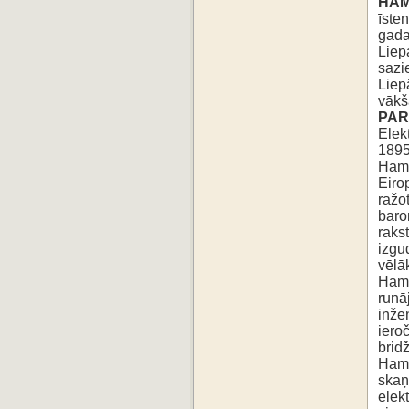
HAM
īste
gada
Liepā
sazi
Liep
vākš
PAR
Elek
1895
Hamo
Eiro
ražo
baro
raks
izgu
vēlā
Hamo
runā
inže
iero
brid
Hamo
skaņ
elek