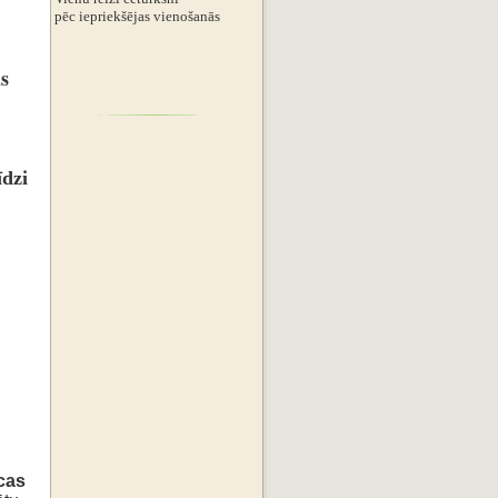
‌pēc iepriekšējas vienošanās
as
īdzi
u
i
cas