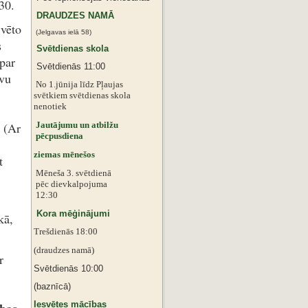
30.
DRAUDZES NAMĀ
Svēto
(Jelgavas ielā 58)
s
Svētdienas skola
par
Svētdienās 11:00
avu
No 1.jūnija līdz Pļaujas
svētkiem
svētdienas skola
nenotiek
Jautājumu un atbilžu
. (Ar
pēcpusdiena
ziemas mēnešos
t
Mēneša 3. svētdienā
pēc dievkalpojuma
12:30
Kora mēģinājumi
kā,
Trešdienās 18:00
(draudzes namā)
r
Svētdienās 10:00
(baznīcā)
Iesvētes mācības