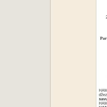
Par
HAMM
džez
savu
HA