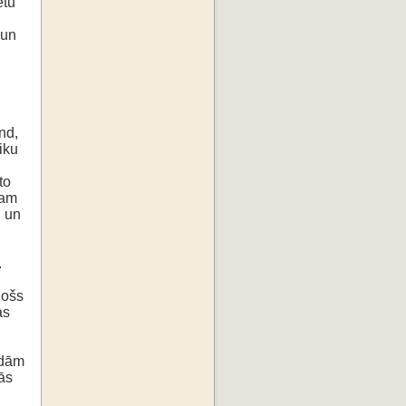
ētu
 un
nd,
iku
to
tam
u un
.
došs
as
ādām
ās