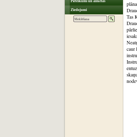
Pieteikumi un anketas
plāna
Draud
Ziedojumi
Tas 
Draud
pārli
iesak
Neatņ
caur 
instr
Instr
entuz
skaņu
nodev