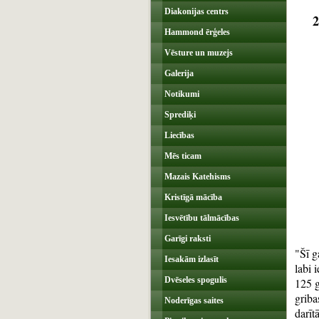
Diakonijas centrs
2
Hammond ērģeles
Vēsture un muzejs
Galerija
Notikumi
Sprediķi
‌
Liecības
Mēs ticam
Mazais Katehisms
Kristīgā mācība
Iesvētību tālmācības
Garīgi raksti
"Šī g
Iesakām izlasīt
labi 
Dvēseles spogulis
125 g
griba
Noderīgas saites
darīt