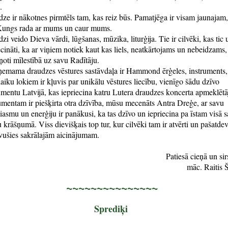
.
ze ir nākotnes pirmtēls tam, kas reiz būs. Pamatjēga ir visam jaunajam
Kungs rada ar mums un caur mums.
zi veido Dieva vārdi, lūgšanas, mūzika, liturģija. Tie ir cilvēki, kas tic u
ecināti, ka ar viņiem notiek kaut kas liels, neatkārtojams un nebeidzams,
ņoti mīlestībā uz savu Radītāju.
emama draudzes vēstures sastāvdaļa ir Hammond ērģeles, instruments,
laiku lokiem ir kļuvis par unikālu vēstures liecību, vienīgo šādu dzīvo
umentu Latvijā, kas iepriecina katru Lutera draudzes koncerta apmeklēt
umentam ir piešķirta otra dzīvība, mūsu mecenāts Antra Dreģe, ar savu
iasmu un enerģiju ir panākusi, ka tas dzīvo un iepriecina pa īstam visā 
 krāšņumā. Viss dievišķais top tur, kur cilvēki tam ir atvērti un pašatdev
ušies sakrālajām aicinājumam.
Patiesā cieņā un sir
māc. Raitis 
~~~~~~~~~~~~~~~
Sprediķi