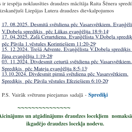
 ir iespēja noklausīties draudzes mācītāja Raita Šēnera spredi
 izskanējuši Liepājas Lutera draudzes dievkalpojumos
17. 08.2025. Desmitā svētdiena pēc Vasarsvētkiem. Evaņģēli
V.Dobeļa sprediķis pēc Lūkas evaņģēlija 18:9-14
.
17. 04.2025. Zaļā Ceturtdiena. Evanģēlista V.Dobeļa spredi
pēc Pāvila 1.vēstules Korintiešiem 11:20-29
.
15. 12.2024. Trešā Advente. Evaņģēlista V.Dobeļa sprediķis
Jāņa evaņģēlija 1:19-28
.
03. 11.2024. Divdesmit ceturtā svētdiena pēc Vasarsvētkiem.
Sprediķis pēc Mateja evaņģēlija 8:5-13
.
13.10.2024. Divdesmit pirmā svētdiena pēc Vasarsvētkiem.
Sprediķis pēc Pāvila vēstules Efeziešiem 6:10-20
.
Sprediķi
P.S. Vairāk svētrunu pieejamas sadaļā -
~~~~~~~~~~~~~~~
Aicinājums un atgādinājums draudzes locekļiem nomaksā
ikgadējo draudzes locekļa nodevu.