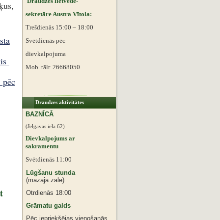
Draudzes lietvede-
ķus,
sekretāre Austra Vītola:
Trešdienās 15:00 – 18:00
sta
Svētdienās pēc
dievkalpojuma
ķis
Mob. tālr. 26668050
 pēc
Draudzes aktivitātes
BAZNĪCĀ
(Jelgavas ielā 62)
Dievkalpojums ar
sakramentu
Svētdienās 11:00
Lūgšanu stunda
(mazajā zālē)
t
Otrdienās 18:00
Grāmatu galds
Pēc iepriekšējas vienošanās