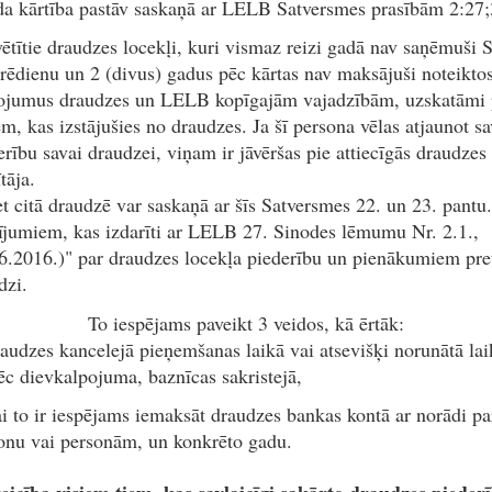
 kārtība pastāv saskaņā ar LELB Satversmes prasībām 2:27;
vētītie draudzes locekļi, kuri vismaz reizi gadā nav saņēmuši 
rēdienu un 2 (divus) gadus pēc kārtas nav maksājuši noteikto
ojumus draudzes un LELB kopīgajām vajadzībām, uzskatāmi 
em, kas izstājušies no draudzes. Ja šī persona vēlas atjaunot s
erību savai draudzei, viņam ir jāvēršas pie attiecīgās draudzes
tāja.
et citā draudzē var saskaņā ar šīs Satversmes 22. un 23. pantu
ījumiem, kas izdarīti ar LELB 27. Sinodes lēmumu Nr. 2.1.,
6.2016.)" par draudzes locekļa piederību un pienākumiem pre
dzi.
To iespējams paveikt 3 veidos, kā ērtāk:
raudzes kancelejā pieņemšanas laikā vai atsevišķi norunātā lai
ēc dievkalpojuma, baznīcas sakristejā,
ai to ir iespējams iemaksāt draudzes bankas kontā ar norādi pa
onu vai personām, un konkrēto gadu.