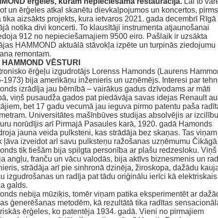
MOND ērģeles, kurām nepieciešama
restaurācija.
Lai to var
not un ērģeles atkal skanētu dievkalpojumos un koncertos, pirms
 tika
aizsākts projekts, kura ietvaros 2021. gada decembrī Rīgā
jā notika divi koncerti. To klausītāji
instrumenta atjaunošanai
edoja 912 no nepieciešamajiem 9500 eiro. Pašlaik ir uzsākta
ājas
HAMMOND aktuālā stāvokļa izpēte un turpinās ziedojumu
ana remontam.
 HAMMOND VĒSTURI
tronisko ērģeļu izgudrotājs Lorenss Hamonds (Laurens Hammo
-1973) bija amerikāņu inženieris
un uzņēmējs. Interesi par tehn
nds izrādīja jau bērnībā – vairākus gadus dzīvodams ar māti
pā,
viņš pusaudža gados pat piedāvāja savas idejas Renault au
tājiem, bet 17 gadu vecumā jau ieguva pirmo
patentu paša radī
metram. Universitātes mašīnbūves studijas absolvējis ar izcilīb
turu
norūdījis arī Pirmajā Pasaules karā, 1920. gadā Hamonds
droja jauna veida pulksteni, kas strādāja bez
skaņas. Tas viņam
k ļāva izveidot arī savu pulksteņu ražošanas uzņēmumu Čikāgā
nds tik tiešām bija spilgta personība ar plašu redzesloku. Viņš
ja angļu, franču un vācu valodās, bija
aktīvs biznesmenis un ra
nieris, strādāja arī pie sinhronā dzinēja, žiroskopa, dažādu kauj
ču
izgudrošanas un radīja pat tādu oriģinālu ierīci kā elektriskais
ža galds.
nds nebija mūziķis, tomēr viņam patika eksperimentēt ar daž
as ģenerēšanas metodēm, kā
rezultātā tika radītas sensacionāl
triskās ērģeles, ko patentēja 1934. gadā. Vieni no pirmajiem