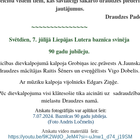
eicība visiem tiem, kas savlaicīgi sakārto draudzes pieder
jautājumus.
Draudzes Pa
~~~~~~~~~~~~~~
Svētdien, 7. jūlijā Liepājas Lutera baznīca svinēja
90 gadu jubileju.
icības dievkalpojumā kalpoja Grobiņas iec.prāvests A.Jaunsk
draudzes mācītājas Raitis Šēners un eveņģēlists Vigo Dobelis
Ar mūziku kalpoja vijolnieks Edgars Ziņģe.
Pēc dievkalpojuma visi klātesošie tika aicināti uz sadraudzība
mielastu Draudzes namā.
Atskatu fotogrāfijās var aplūkot šeit:
7.07.2024. Baznīcas 90 gadu jubileja.
(Foto Andris Ločmelis)
Atskatu video materiālā šeit:
https://youtu.be/9K2WdO_JeM4?si=-uJnw1_d74_j19SM