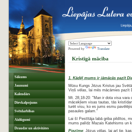
Powered by
Translate
Kristīgā mācība
Sākums
1. Kādēļ mums ir jāmācās pazīt Di
Jaunumi
Mūsu Kungs Jēzus Kristus jau Svētā 
Viņš vēlas, lai mēs mācāmies pazīt Di
Kalendārs
Mt. 28,18-20: "Man ir dota visa vara 
mācekļiem visas tautas, tās kristīd
Dievkalpojums
turēt visu, ko es jums esmu pavēlējis
pasaules galam."
Svētdarbības
Lai šī Pestītāja labā griba pildītos, 
Aizlūgumi
mums palīdz Mazais Katehisms un kr
Draudze un aktivitātes
Piezīme
: Jēzus vēlas, lai arī tie, 