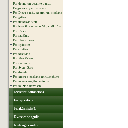
Par devīto un desmito bausli
Beigu vārdi par baušļiem
Par Dieva baušļu nozīmi un lietošanu
Par grēku
Par ticības apliecību
Par bauslības un evaņģēlija atšķirību
Par Dievu
Par radīšanu
Par Dievu Tēvu
Par eņģeļiem
Par cilvēku
Par pestīšanu
Par Jēzu Kristu
Par svētīšanu
Par Svēto Garu
Par draudzi
Par grēku piedošanu un taisnošanu
Par miesas augšāmcelšanos
Par mūžīgo dzīvošanu
Iesvētību tālmācības
Garīgi raksti
Iesakām izlasīt
Dvēseles spogulis
Noderīgas saites