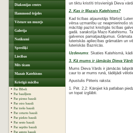
un tiktu kristīti trīsvienīgā Dieva vārd
Diakonijas centrs
2. Kas ir Mazais Katehisms?
Hammond ērģeles
Kad ticības atjaunotājs Mārtiņš Luter
Vēsture un muzejs
vērsa uzmanību uz neapmierinošo stāv
mācītāji pazīst kristīgās ticības gal
Galerija
gadā. sarakstīja Mazo Katehismu. Taj
galvenos pamatjautājumus. Grāmata ie
Notikumi
luteriskās apliecības grāmatām un vē
luteriskās Baznīcās.
Sprediķi
Uzdevums
: Skaties Katehismā, kādi 
Liecības
3. Kā mums ir jāmācās Dieva Vārd
Mēs ticam
Mums Dieva Vārds ir jāmācās labprātī
caur to ar mums runā, tādējādi vēloti
Mazais Katehisms
Apustulis Pēteris raksta:
Kristīgā mācība
1. Pēt. 2,2: Kārojiet kā patlaban pied
Par Bībeli
un topat izglābti.
Par baušļiem
Par pirmo bausli
Par otro bausli
Par trešo bausli
Par ceturto bausli
Par piekto bausli
Par sesto bausli
Par septīto bausli
Par astoto bausli