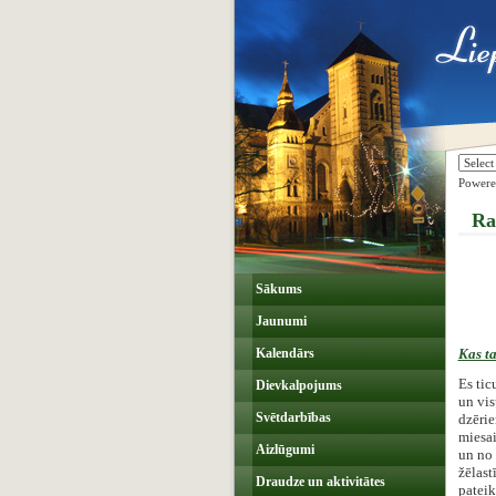
Power
Ra
Sākums
Jaunumi
Kalendārs
Kas ta
Es tic
Dievkalpojums
un vis
Svētdarbības
dzērie
miesai
Aizlūgumi
un no 
žēlast
Draudze un aktivitātes
pateik