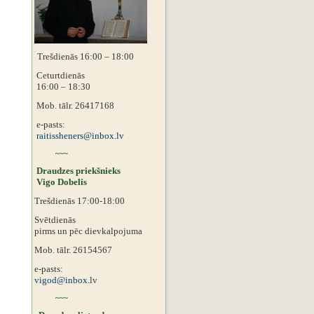
Trešdienās 16:00 – 18:00
Ceturtdienās
16:00 – 18:30
Mob. tālr. 26417168
e-pasts:
raitissheners@inbox.lv
~~~
Draudzes priekšnieks
Vigo Dobelis
Trešdienās 17:00-18:00
Svētdienās
pirms un pēc dievkalpojuma
Mob. tālr. 26154567
e-pasts:
vigod@inbox.
lv
~~~