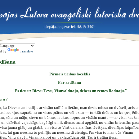
ed by
Translate
dīšana
Pirmais ticības loceklis
Par radīšanu
"Es ticu uz Dievu Tēvu, Visuvaldītāju, debess un zemes Radītāju."
s ir?
u, ka Dievs mani radījis ar visām radītām lietām, man devis miesu un dvēseli, acis, a
us locekļus, saprašanu un visus prātus un vēl uztur — turklāt drēbes un kurpes, ēdi
nu, sētu un māju, sievu un bērnus, laukus, lopus un visādu mantu — ar visu, kas šai
 un dzīvībai vajadzīgs, bagātīgi un ik dienas mani apgādā, no visām briesmām pas
visa ļauna glābj un glabā; un visu to Viņš dara aiz tīras tēvišķas, dievišķas laipnība
ības, lai gan neesmu to pelnījis un neesmu tā cienīgs. Par visu to man būs Viņam
ties, Viņu slavēt, Viņam kalpot un paklausīgam būt. Tas ir tiešām tiesa.