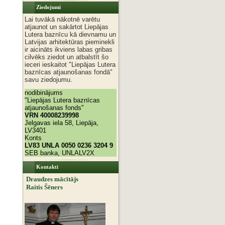
Ziedojumi
Lai tuvākā nākotnē varētu
atjaunot un sakārtot Liepājas
Lutera baznīcu kā dievnamu un
Latvijas arhitektūras pieminekli
ir aicināts ikviens labas gribas
cilvēks ziedot un atbalstīt šo
ieceri ieskaitot "Liepājas Lutera
baznīcas atjaunošanas fondā"
savu ziedojumu.
nodibinājums
"Liepājas Lutera baznīcas
atjaunošanas fonds"
VRN 40008239998
Jelgavas iela 58, Liepāja,
LV3401
Konts
LV83 UNLA 0050 0236 3204 9
SEB banka, UNLALV2X
Kontakti
Draudzes mācītājs
Raitis Šēners