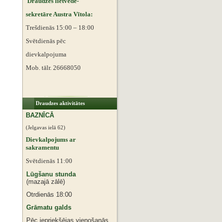
Draudzes lietvede-
sekretāre Austra Vītola:
Trešdienās 15:00 – 18:00
Svētdienās pēc
dievkalpojuma
Mob. tālr. 26668050
Draudzes aktivitātes
BAZNĪCĀ
(Jelgavas ielā 62)
Dievkalpojums ar
sakramentu
Svētdienās 11:00
Lūgšanu stunda
(mazajā zālē)
Otrdienās 18:00
Grāmatu galds
Pēc iepriekšējas vienošanās