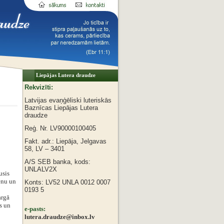
Liepājas Lutera draudze
Rekvizīti:
Latvijas evaņģēliski luteriskās
Baznīcas
Liepājas Lutera
draudze
Reģ. Nr. LV90000100405
Fakt. adr.: Liepāja, Jelgavas
58, LV – 3401
A/S SEB banka, kods:
UNLALV2X
usis
enu un
Konts: LV52 UNLA 0012 0007
0193 5
argā
s un
e-pasts:
lutera.draudze@inbox.lv