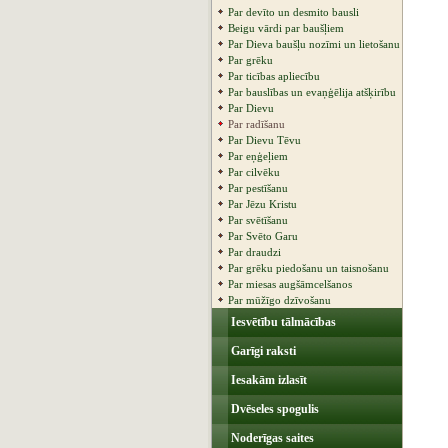
Par devīto un desmito bausli
Beigu vārdi par baušļiem
Par Dieva baušļu nozīmi un lietošanu
Par grēku
Par ticības apliecību
Par bauslības un evaņģēlija atšķirību
Par Dievu
Par radīšanu
Par Dievu Tēvu
Par eņģeļiem
Par cilvēku
Par pestīšanu
Par Jēzu Kristu
Par svētīšanu
Par Svēto Garu
Par draudzi
Par grēku piedošanu un taisnošanu
Par miesas augšāmcelšanos
Par mūžīgo dzīvošanu
Iesvētību tālmācības
Garīgi raksti
Iesakām izlasīt
Dvēseles spogulis
Noderīgas saites