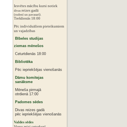
Iesvētes mācību kursi notiek
reizes gadā
divas
‌‌(rudenī un pavasarī).
Trešdienās 18:00
Pēc individuāliem pieteikumiem
‌un vajadzības
Bībeles studijas
ziemas mēnešos
Ceturtdienās 18:00
Bibliotēka
Pēc iepriekšējas vienošanās
Dāmu komitejas
sanāksme
Mēneša pirmajā
otrdienā 17:00
Padomes sēdes
Divas reizes gadā
pēc iepriekšējas vienošanās
‌Valdes sēdes
‌Vienu reizi ceturksnī