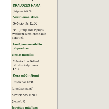
DRAUDZES NAMĀ
(Jelgavas ielā 58)
Svētdienas skola
Svētdienās 11:00
No 1.jūnija līdz Pļaujas
svētkiem
svētdienas skola
nenotiek
Jautājumu un atbilžu
pēcpusdiena
ziemas mēnešos
Mēneša 3. svētdienā
pēc dievkalpojuma
12:30
Kora mēģinājumi
Trešdienās 18:00
(draudzes namā)
Svētdienās 10:00
(baznīcā)
Iesvētes mācības