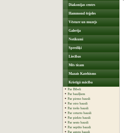
Diakonijas centrs
Hammond ērģeles
Vēsture un muzejs
Galerija
Notikumi
Sprediķi
Liecības
Mēs ticam
Mazais Katehisms
Kristīgā mācība
Par Bībeli
Par baušļiem
Par pirmo bausli
Par otro bausli
Par trešo bausli
Par ceturto bausli
Par piekto bausli
Par sesto bausli
Par septīto bausli
Par astoto bausli