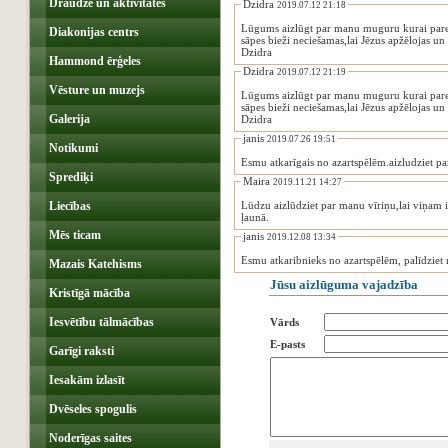
Draudze un aktivitātes
Dzidra
2019.07.12 21:18
Lūgums aizlūgt par manu muguru kurai paredz
Diakonijas centrs
sāpes bieži neciešamas,lai Jēzus apžēlojas un 
Dzidra
Hammond ērģeles
Dzidra
2019.07.12 21:19
Vēsture un muzejs
Lūgums aizlūgt par manu muguru kurai paredz
sāpes bieži neciešamas,lai Jēzus apžēlojas un 
Galerija
Dzidra
janis
2019.07.26 19:51
Notikumi
Esmu atkarīgais no azartspēlēm.aizludziet p
Sprediķi
Maira
2019.11.21 14:27
Liecības
Lūdzu aizlūdziet par manu vīriņu,lai viņam ir
ļaunā.
Mēs ticam
janis
2019.12.08 13:34
Esmu atkaribnieks no azartspēlēm, palīdziet
Mazais Katehisms
Jūsu aizlūguma vajadzība
Kristīgā mācība
Iesvētību tālmācības
Vārds
E-pasts
Garīgi raksti
Iesakām izlasīt
Dvēseles spogulis
Noderīgas saites