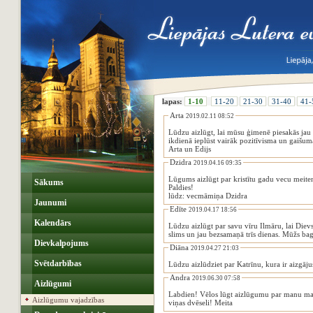
lapas:
1-10
11-20
21-30
31-40
41-
Arta
2019.02.11 08:52
Lūdzu aizlūgt, lai mūsu ģimenē piesakās jau v
ikdienā ieplūst vairāk pozitīvisma un gaišum
Arta un Edijs
Dzidra
2019.04.16 09:35
Lūgums aizlūgt par kristītu gadu vecu meitenī
Sākums
Paldies!
lūdz: vecmāmiņa Dzidra
Jaunumi
Edīte
2019.04.17 18:56
Kalendārs
Lūdzu aizlūgt par savu vīru Ilmāru, lai Dievs mazina viņa m
slims un jau bezsamaņā trīs dienas. Mūžs bag
Dievkalpojums
Diāna
2019.04.27 21:03
Svētdarbības
Lūdzu aizlūdziet par Katrīnu, kura ir aizgāju
Andra
2019.06.30 07:58
Aizlūgumi
Labdien! Vēlos lūgt aizlūgumu par manu ma
Aizlūgumu vajadzības
viņas dvēseli! Meita