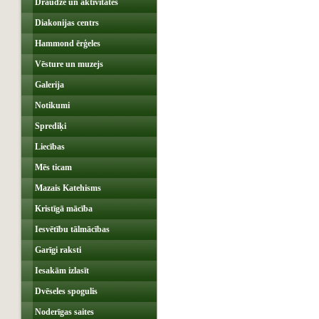
Draudze un aktivitātes
Diakonijas centrs
Hammond ērģeles
Vēsture un muzejs
Galerija
Notikumi
Sprediķi
Liecības
Mēs ticam
Mazais Katehisms
Kristīgā mācība
Iesvētību tālmācības
Garīgi raksti
Iesakām izlasīt
Dvēseles spogulis
Noderīgas saites