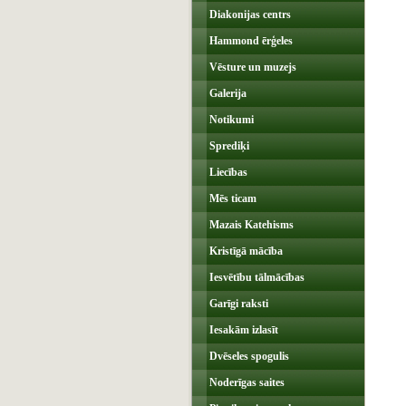
Diakonijas centrs
Hammond ērģeles
Vēsture un muzejs
Galerija
Notikumi
Sprediķi
Liecības
Mēs ticam
Mazais Katehisms
Kristīgā mācība
Iesvētību tālmācības
Garīgi raksti
Iesakām izlasīt
Dvēseles spogulis
Noderīgas saites