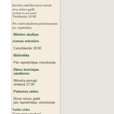
Iesvētes mācību kursi notiek
reizes gadā
divas
‌‌(rudenī un pavasarī).
Trešdienās 18:00
Pēc individuāliem pieteikumiem
‌un vajadzības
Bībeles studijas
ziemas mēnešos
Ceturtdienās 18:00
Bibliotēka
Pēc iepriekšējas vienošanās
Dāmu komitejas
sanāksme
Mēneša pirmajā
otrdienā 17:00
Padomes sēdes
Divas reizes gadā
pēc iepriekšējas vienošanās
‌Valdes sēdes
‌Vienu reizi ceturksnī