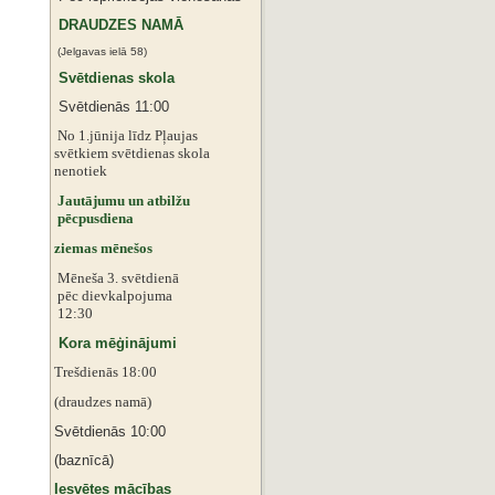
DRAUDZES NAMĀ
(Jelgavas ielā 58)
Svētdienas skola
Svētdienās 11:00
No 1.jūnija līdz Pļaujas
svētkiem
svētdienas skola
nenotiek
Jautājumu un atbilžu
pēcpusdiena
ziemas mēnešos
Mēneša 3. svētdienā
pēc dievkalpojuma
12:30
Kora mēģinājumi
Trešdienās 18:00
(draudzes namā)
Svētdienās 10:00
(baznīcā)
Iesvētes mācības