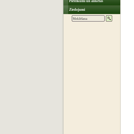
Pieteikumi un anketas
Ziedojumi