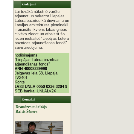
Ziedojumi
Lai tuvākā nākotnē varētu
atjaunot un sakārtot Liepājas
Lutera baznīcu kā dievnamu un
Latvijas arhitektūras pieminekli
ir aicināts ikviens labas gribas
cilvēks ziedot un atbalstīt šo
ieceri ieskaitot "Liepājas Lutera
baznīcas atjaunošanas fondā"
savu ziedojumu.
nodibinājums
"Liepājas Lutera baznīcas
atjaunošanas fonds"
VRN 40008239998
Jelgavas iela 58, Liepāja,
LV3401
Konts
LV83 UNLA 0050 0236 3204 9
SEB banka, UNLALV2X
Kontakti
Draudzes mācītājs
Raitis Šēners