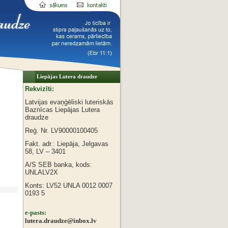
Liepājas Lutera draudze
Rekvizīti:
Latvijas evaņģēliski luteriskās
Baznīcas
Liepājas Lutera
draudze
Reģ. Nr. LV90000100405
Fakt. adr.: Liepāja, Jelgavas
58, LV – 3401
A/S SEB banka, kods:
UNLALV2X
Konts: LV52 UNLA 0012 0007
0193 5
e-pasts:
lutera.draudze@inbox.lv