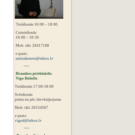
Trešdienās 16:00 – 18:00
Ceturtdienās
16:00 – 18:30
Mob. tālr. 26417168
e-pasts:
raitissheners@inbox.lv
~~~
Draudzes priekšnieks
Vigo Dobelis
Trešdienās 17:00-18:00
Svētdienās
pirms un pēc dievkalpojuma
Mob. tālr. 26154567
e-pasts:
vigod@inbox.
lv
~~~