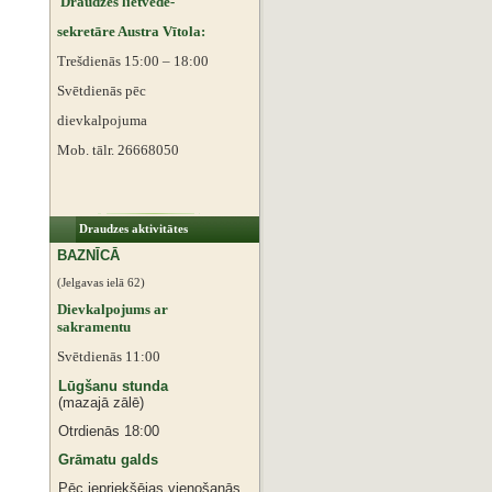
Draudzes lietvede-
sekretāre Austra Vītola:
Trešdienās 15:00 – 18:00
Svētdienās pēc
dievkalpojuma
Mob. tālr. 26668050
Draudzes aktivitātes
BAZNĪCĀ
(Jelgavas ielā 62)
Dievkalpojums ar
sakramentu
Svētdienās 11:00
Lūgšanu stunda
(mazajā zālē)
Otrdienās 18:00
Grāmatu galds
Pēc iepriekšējas vienošanās