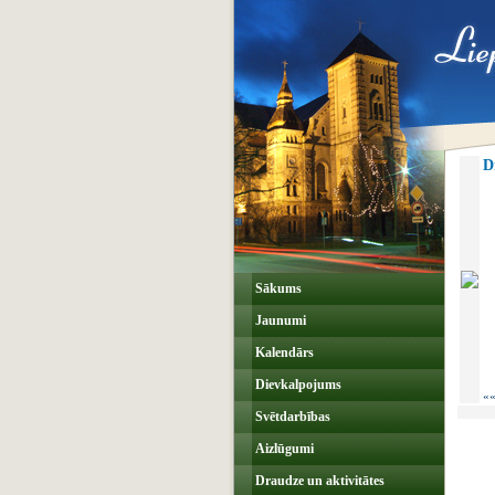
D
Sākums
Jaunumi
Kalendārs
Dievkalpojums
««
Svētdarbības
Aizlūgumi
Draudze un aktivitātes