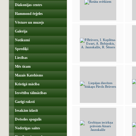
Diakonijas centrs
Hammond ērģeles
Vēsture un muzejs
Galerija
Notikumi
Sprediķi
Liecības
Mēs ticam
Mazais Katehisms
Kristīgā mācība
Iesvētību tālmācības
Garīgi raksti
Iesakām izlasīt
Dvēseles spogulis
Noderīgas saites