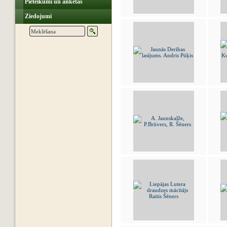
Pieteikumi un anketas
Ziedojumi