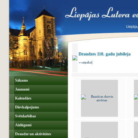
Draudzes 110. gadu jubileja
««atpakaļ
Sākums
Jaunumi
Kalendārs
Dievkalpojums
Svētdarbības
Aizlūgumi
Draudze un aktivitātes