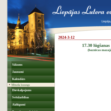
2024-3-12
17.30 lūgšanas
(baznīcas mazajā
Sākums
Jaunumi
Kalendārs
Mēneša lozungs
Dievkalpojums
Svētdarbības
Aizlūgumi