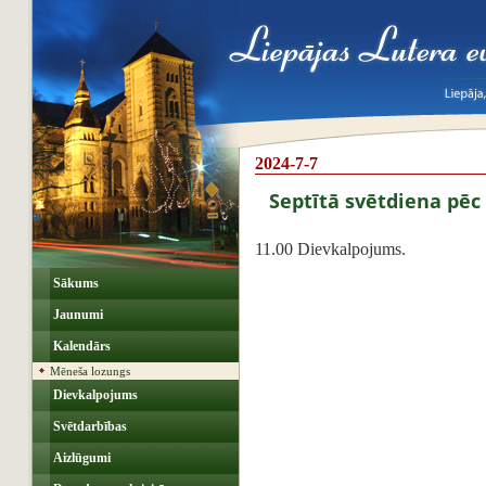
2024-7-7
Septītā svētdiena pē
11.00 Dievkalpojums.
Sākums
Jaunumi
Kalendārs
Mēneša lozungs
Dievkalpojums
Svētdarbības
Aizlūgumi