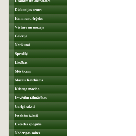
Draudze un aktivitātes
Diakonijas centrs
Hammond ērģeles
Vēsture un muzejs
Galerija
Notikumi
Sprediķi
Liecības
Mēs ticam
Mazais Katehisms
Kristīgā mācība
Iesvētību tālmācības
Garīgi raksti
Iesakām izlasīt
Dvēseles spogulis
Noderīgas saites