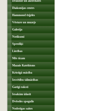
Draudze un aktivitātes
Diakonijas centrs
Hammond ērģeles
Vēsture un muzejs
Galerija
Notikumi
Sprediķi
Liecības
Mēs ticam
Mazais Katehisms
Kristīgā mācība
Iesvētību tālmācības
Garīgi raksti
Iesakām izlasīt
Dvēseles spogulis
Noderīgas saites