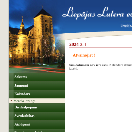
2024-3-1
Atvainojiet !
Šim datumam nav ierakstu.
Kalendārā datumi,
izcelti.
Sākums
Jaunumi
Kalendārs
Mēneša lozungs
Dievkalpojums
Svētdarbības
Aizlūgumi