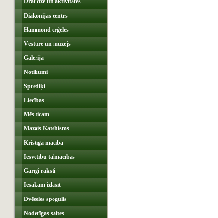
Draudze un aktivitātes
Diakonijas centrs
Hammond ērģeles
Vēsture un muzejs
Galerija
Notikumi
Sprediķi
Liecības
Mēs ticam
Mazais Katehisms
Kristīgā mācība
Iesvētību tālmācības
Garīgi raksti
Iesakām izlasīt
Dvēseles spogulis
Noderīgas saites