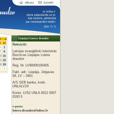
Liepājas Lutera draudze
4
»
s
sv
Rekvizīti:
1
1
Latvijas evaņģēliski luteriskās
7
8
Baznīcas
Liepājas Lutera
4
15
draudze
1
22
8
29
Reģ. Nr. LV90000100405
5
6
Fakt. adr.: Liepāja, Jelgavas
58, LV – 3401
A/S SEB banka, kods:
UNLALV2X
Konts: LV52 UNLA 0012 0007
0193 5
e-pasts:
lutera.draudze@inbox.lv