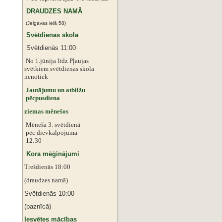
DRAUDZES NAMĀ
(Jelgavas ielā 58)
Svētdienas skola
Svētdienās 11:00
No 1.jūnija līdz Pļaujas
svētkiem
svētdienas skola
nenotiek
Jautājumu un atbilžu
pēcpusdiena
ziemas mēnešos
Mēneša 3. svētdienā
pēc dievkalpojuma
12:30
Kora mēģinājumi
Trešdienās 18:00
(draudzes namā)
Svētdienās 10:00
(baznīcā)
Iesvētes mācības