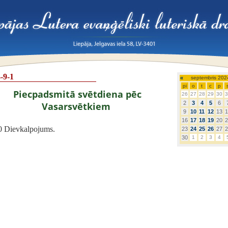
-9-1
«
septembris 202
pi
o
t
c
p
Piecpadsmitā svētdiena pēc
26
27
28
29
30
3
2
3
4
5
6
Vasarsvētkiem
9
10
11
12
13
1
16
17
18
19
20
2
0 Dievkalpojums.
23
24
25
26
27
2
30
1
2
3
4