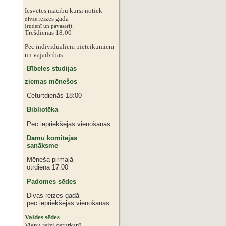
Iesvētes mācību kursi notiek
reizes gadā
divas
‌‌(rudenī un pavasarī).
Trešdienās 18:00
Pēc individuāliem pieteikumiem
‌un vajadzības
Bībeles studijas
ziemas mēnešos
Ceturtdienās 18:00
Bibliotēka
Pēc iepriekšējas vienošanās
Dāmu komitejas
sanāksme
Mēneša pirmajā
otrdienā 17:00
Padomes sēdes
Divas reizes gadā
pēc iepriekšējas vienošanās
‌Valdes sēdes
‌Vienu reizi ceturksnī