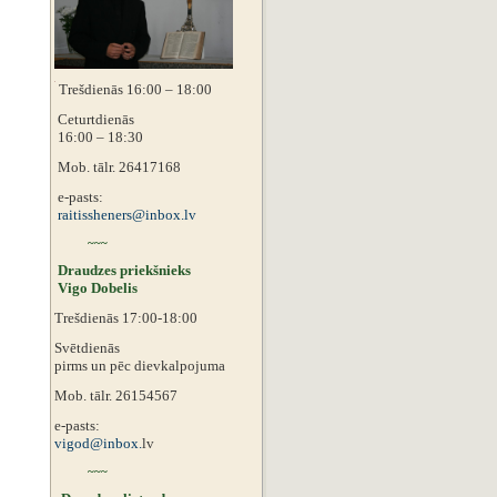
Trešdienās 16:00 – 18:00
Ceturtdienās
16:00 – 18:30
Mob. tālr. 26417168
e-pasts:
raitissheners@inbox.lv
~~~
Draudzes priekšnieks
Vigo Dobelis
Trešdienās 17:00-18:00
Svētdienās
pirms un pēc dievkalpojuma
Mob. tālr. 26154567
e-pasts:
vigod@inbox.
lv
~~~