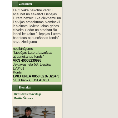
Ziedojumi
Lai tuvākā nākotnē varētu
atjaunot un sakārtot Liepājas
Lutera baznīcu kā dievnamu un
Latvijas arhitektūras pieminekli
ir aicināts ikviens labas gribas
cilvēks ziedot un atbalstīt šo
ieceri ieskaitot "Liepājas Lutera
baznīcas atjaunošanas fondā"
savu ziedojumu.
nodibinājums
"Liepājas Lutera baznīcas
atjaunošanas fonds"
VRN 40008239998
Jelgavas iela 58, Liepāja,
LV3401
Konts
LV83 UNLA 0050 0236 3204 9
SEB banka, UNLALV2X
Kontakti
Draudzes mācītājs
Raitis Šēners