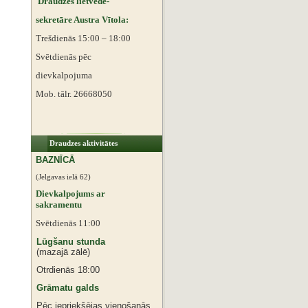
Draudzes lietvede-
sekretāre Austra Vītola:
Trešdienās 15:00 – 18:00
Svētdienās pēc
dievkalpojuma
Mob. tālr. 26668050
Draudzes aktivitātes
BAZNĪCĀ
(Jelgavas ielā 62)
Dievkalpojums ar
sakramentu
Svētdienās 11:00
Lūgšanu stunda
(mazajā zālē)
Otrdienās 18:00
Grāmatu galds
Pēc iepriekšējas vienošanās