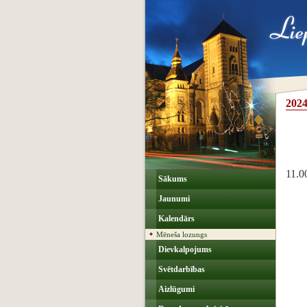
2024
11.0
Sākums
Jaunumi
Kalendārs
Mēneša lozungs
Dievkalpojums
Svētdarbības
Aizlūgumi