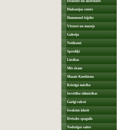
Draudze un aktivitātes
Diakonijas centrs
Hammond ērģeles
Vēsture un muzejs
Galerija
Notikumi
Sprediķi
Liecības
Mēs ticam
Mazais Katehisms
Kristīgā mācība
Iesvētību tālmācības
Garīgi raksti
Iesakām izlasīt
Dvēseles spogulis
Noderīgas saites