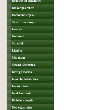
Draudze un aktivitātes
Diakonijas centrs
Hammond ērģeles
Vēsture un muzejs
Galerija
Notikumi
Sprediķi
Liecības
Mēs ticam
Mazais Katehisms
Kristīgā mācība
Iesvētību tālmācības
Garīgi raksti
Iesakām izlasīt
Dvēseles spogulis
Noderīgas saites