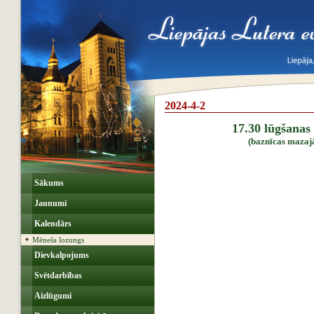
2024-4-2
17.30 lūgšanas
(baznīcas mazajā
Sākums
Jaunumi
Kalendārs
Mēneša lozungs
Dievkalpojums
Svētdarbības
Aizlūgumi