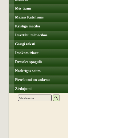
Mēs ticam
Mazais Katehisms
Kristīgā mācība
Iesvētību tālmācības
Garīgi raksti
Iesakām izlasīt
Dvēseles spogulis
Noderīgas saites
Pieteikumi un anketas
Ziedojumi