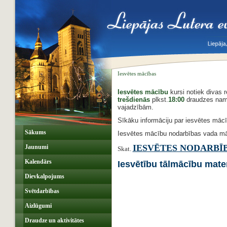
Iesvētes mācības
Iesvētes mācību
kursi notiek divas r
trešdienās
plkst.
18:00
draudzes namā
vajadzībām.
Sīkāku informāciju par iesvētes māc
Sākums
Iesvētes mācību nodarbības vada m
IESVĒTES NODARBĪ
Jaunumi
Skat.
Kalendārs
Iesvētību tālmācību mater
Dievkalpojums
Svētdarbības
Aizlūgumi
Draudze un aktivitātes