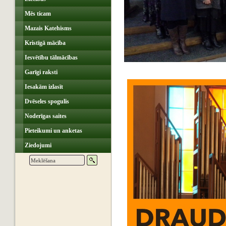
Mēs ticam
Mazais Katehisms
Kristīgā mācība
Iesvētību tālmācības
Garīgi raksti
Iesakām izlasīt
Dvēseles spogulis
Noderīgas saites
Pieteikumi un anketas
Ziedojumi