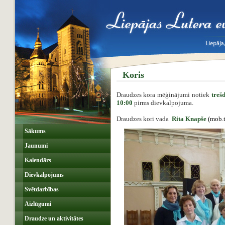
Koris
Draudzes kora mēģinājumi notiek
treš
10:00
pirms dievkalpojuma.
Draudzes kori vada
Rita Knapše
(
mob.t
Sākums
Jaunumi
Kalendārs
Dievkalpojums
Svētdarbības
Aizlūgumi
Draudze un aktivitātes