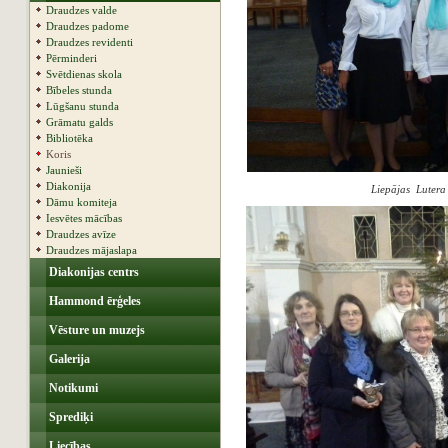
Draudzes valde
Draudzes padome
Draudzes revidenti
Pērminderi
Svētdienas skola
Bībeles stunda
Lūgšanu stunda
Grāmatu galds
Bibliotēka
Koris
Jaunieši
Diakonija
Liepājas Lutera 
Dāmu komiteja
Iesvētes mācības
Draudzes avīze
Draudzes mājaslapa
Diakonijas centrs
Hammond ērģeles
Vēsture un muzejs
Galerija
Notikumi
Sprediķi
Liecības